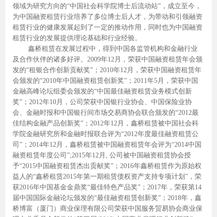
领域为研究方向的“中国社会科学院博士后流动站”，成立至今，
为中国融资租赁行业培养了多位博士后人才，为带动和引领融资
租赁行业的健康发展起到了一定的推动作用，同时也为中国融资
租赁行业的发展提供理论基础和行业经验。
鑫桥租赁在发展过程中，得到中国各监管机构和金融行业
及合作伙伴的诸多好评。2009年12月，荣获中国融资租赁年会颁
发的“租银合作创新贡献奖”；2010年12月，荣获中国融资租赁年
会颁发的“2010年中国融资租赁创新奖”；2011年5月，荣获中国
金融高峰论坛组委会颁发的“中国最佳融资租赁业务模式创新
奖”；2012年10月，公司荣获中国银行业协会、中国保险业协
会、金融时报和中国银行间市场交易商协会联合颁发的“2012最
佳结构金融产品创新奖”；2012年12月，鑫桥租赁被中国社会科
学院金融研究所和金融时报联合评为“2012年度最佳融资租赁公
司”；2014年12月，鑫桥租赁被中国融资租赁年会评为“2014中国
融资租赁年度公司”;2015年12月, 公司被中国融资租赁协会授
予“2015中国融资租赁杰出贡献奖”；2016年鑫桥租赁作为原始权
益人的“鑫桥租赁2015年第一期租赁债权资产支持专项计划”，荣
获2016年中国基金金鼎奖“最佳特色产品奖”；2017年，荣获第14
届中国国际金融论坛颁发的“最佳融资租赁创新奖”；2018年，鑫
桥博富（厦门）商业保理有限公司荣获中国服务贸易协会商业保