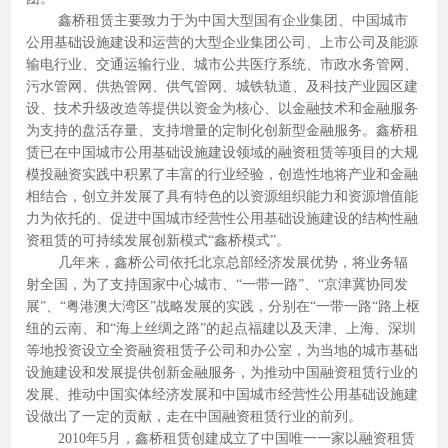
鑫桥租赁主要致力于为中国大型国有企业集团、中国城市
公用基础设施建设和运营的大型企业集团公司、上市公司及能源
输电行业、交通运输行业、城市公共医疗系统、市政水务管网、
污水管网、供热管网、供气管网、城铁轨道、及科技产业园区建
设、技术升级改造等提供以资金为核心、以金融技术和金融服务
为支持的盘活存量、支持增量的定制化创新型金融服务。鑫桥租
赁已在中国城市公用基础设施建设领域的融资租赁等项目的大规
模投融资实践中积累了丰富的行业经验，创造性地将产业和金融
相结合，创立并发展了具有特色的以资源组织能力和资源增值能
力为依托的、促进中国城市经营性公用基础设施建设的结构性融
资租赁的可持续发展创新模式“鑫桥模式”。
几年来，鑫桥公司依托北京总部经济发展优势，将业务辐
射全国，为了支持国家中心城市、“一带一路”、“京津冀协同发
展”、“粤港澳大湾区”战略发展的实践，分别在“一带一路“路上枢
纽的云南、和“海上丝绸之路”的起点福建以及天津、上海、深圳
等地投资设立全资融资租赁子公司和办公室，为当地的城市基础
设施建设和发展提供创新金融服务，为推动中国融资租赁行业的
发展、推动中国实体经济发展和中国城市经营性公用基础设施建
设做出了一定的贡献，走在中国融资租赁行业的前列。
2010年5月，鑫桥租赁创建成立了中国唯一一家以融资租赁