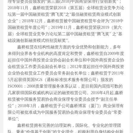
理专业委员会颁发的“第三届(2018)中国商业保理行业创新奖”；
2018年11月，鑫桥租赁荣获2018（第五届）全球租赁业竞争力论
坛第一届中国融资租赁“腾飞奖”之“最佳融资租赁商业模式创新
企业”；2018年12月，鑫桥租赁被中国融资租赁年会评为“2018中
国融资租赁年度公司”；2019年11月，鑫桥租赁荣获2019（第六
届）全球租赁业竞争力论坛第二届中国融资租赁“腾飞奖” 之“基
础设施创新融资模式特别贡献奖”。
鑫桥租赁在结构性融资方面的专业优势和创新能力，多年
来得到业界各专业机构的高度肯定和赞誉，鑫桥租赁自2009年度
起担任中国外商投资企业协会副会长单位和中国外商投资企业协
会租赁业工作委员会副会长单位；2012年度起担任中国外商投资
企业协会租赁业工作委员会常务副会长单位；鑫桥租赁于2011年
5月起获得英国SGS（通标标准技术服务有限公司）颁发的
ISO9001：2008质量管理服务体系认证，是目前国内屈指可数的
几家获得国际权威机构认证的融资租赁公司。2016年4月起,鑫桥
租赁被中国服务贸易协会商业保理专业委员会授予“副主任单
位”；2018年3月，鑫桥租赁子公司鑫桥博富（厦门）商业保理有
限公司被批准成为中国服务贸易协会商业保理专业委员会“常委
单位”;
鑫桥租赁拥有完善的治理架构，国际化、专业化的管理团
队。秉承“价值基于创新”的文化理念，积极利用自身结构化创新