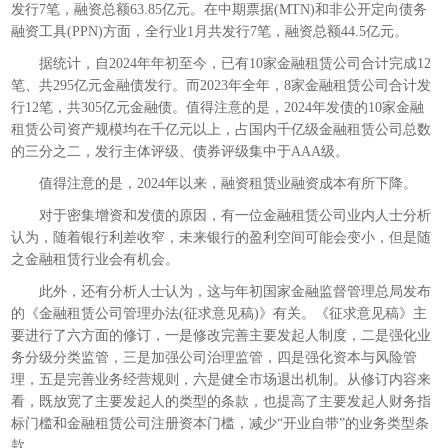
发行7笔，融资总额63.85亿元。在中期票据(MTN)和非公开定向债务
融资工具(PPN)方面，全行业1月共发行7笔，融资总额44.5亿元。
据统计，自2024年年初至今，已有10家金融租赁公司合计完成12
笔、共295亿元金融债发行。而2023年全年，8家金融租赁公司合计发
行12笔，共305亿元金融债。值得注意的是，2024年发债的10家金融
租赁公司资产规模均在千亿元以上，占国内千亿级金融租赁公司总数
的三分之二，发行主体评级、债券评级集中于AAA级。
值得注意的是，2024年以来，融资租赁业融资成本有所下降。
对于密集增资和发债的原因，有一位金融租赁公司业内人士分析
认为，随着银行利差收窄，未来银行的盈利空间可能会变小，但是随
之金融租赁行业会有机会。
此外，还有分析人士认为，这与年初国家金融监督管理总局发布
的《金融租赁公司管理办法(征求意见稿)》有关。《征求意见稿》主
要进行了六方面的修订，一是修改完善主要发起人制度，二是强化业
务分级分类监管，三是加强公司治理监管，四是强化资本与风险管
理，五是完善业务经营规则，六是健全市场退出机制。从修订内容来
看，既放宽了主要发起人的类型的条款，也提高了主要发起人财务指
标门槛和金融租赁公司注册资本门槛，减少“开业自带”的业务类型条
款。