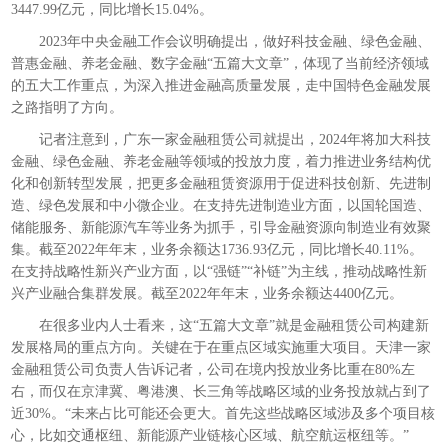
3447.99亿元，同比增长15.04%。
2023年中央金融工作会议明确提出，做好科技金融、绿色金融、
普惠金融、养老金融、数字金融“五篇大文章”，体现了当前经济领域
的五大工作重点，为深入推进金融高质量发展，走中国特色金融发展
之路指明了方向。
记者注意到，广东一家金融租赁公司就提出，2024年将加大科技
金融、绿色金融、养老金融等领域的投放力度，着力推进业务结构优
化和创新转型发展，把更多金融租赁资源用于促进科技创新、先进制
造、绿色发展和中小微企业。在支持先进制造业方面，以国轮国造、
储能服务、新能源汽车等业务为抓手，引导金融资源向制造业有效聚
集。截至2022年年末，业务余额达1736.93亿元，同比增长40.11%。
在支持战略性新兴产业方面，以“强链”“补链”为主线，推动战略性新
兴产业融合集群发展。截至2022年年末，业务余额达4400亿元。
在很多业内人士看来，这“五篇大文章”就是金融租赁公司构建新
发展格局的重点方向。关键在于在重点区域实施重大项目。天津一家
金融租赁公司负责人告诉记者，公司在境内投放业务比重在80%左
右，而仅在京津冀、粤港澳、长三角等战略区域的业务投放就占到了
近30%。“未来占比可能还会更大。首先这些战略区域涉及多个项目核
心，比如交通枢纽、新能源产业链核心区域、航空航运枢纽等。”